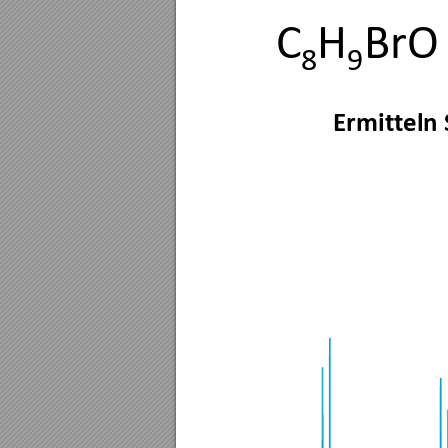
C
H
BrO
8
9
Ermitt
eln 