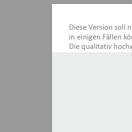
Diese V
er
sion soll 
in einigen F
ällen k
ö
Die qualita
tiv hoch