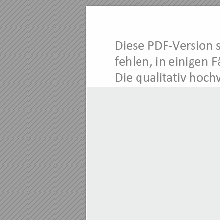
Diese PDF-V
er
sion 
f
ehlen, in einigen F
Die qualit
ativ hoch