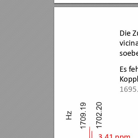
Die Z
vicin
soebe
Es f
e
K
opp
1695.
3.41 ppm