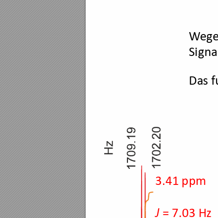
W
ege
Signa
Das f
3.41 ppm
= 7.03 Hz
J