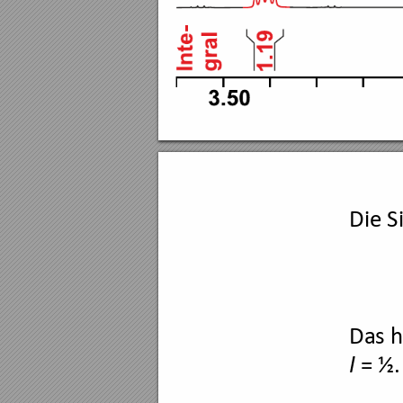
Die S
Das h
= ½.
I