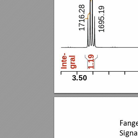
28
.19
.
6
5
1
9
17
16
nte-
1.19
l
a
r
g
I
3.
50
F
ang
Signal