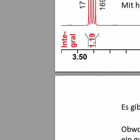
Mit 
Es gi
Obw
ein g