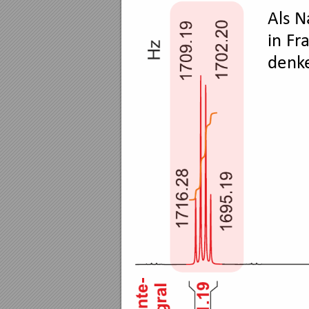
Als N
in Fr
a
denk