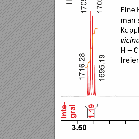
Eine 
man s
K
opp
vicin
H 
–
C
fr
eie