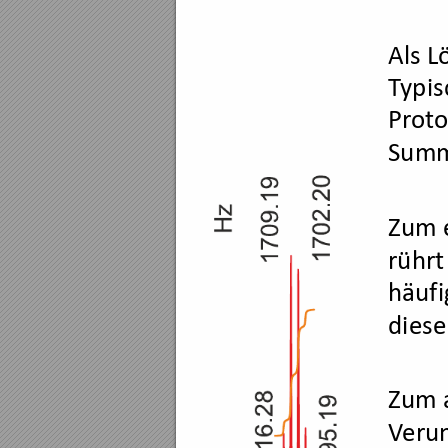
Als L
T
ypi
Pr
oto
Sum
Zum e
rührt
häufi
diese
Zum a
V
eru