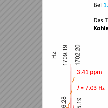
Bei 
1
Das T
K
ohl
3.41 ppm
= 7.03 Hz
J