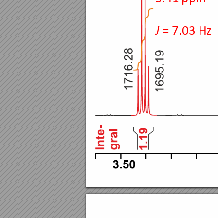
= 7.03 Hz
J